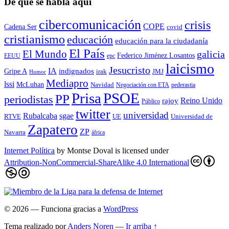
De qué se habla aquí
cibercomunicación
crisis
COPE
Cadena Ser
covid
cristianismo
educación
educación para la ciudadaní­a
El País
El Mundo
galicia
Federico Jiménez Losantos
EEUU
epc
laicismo
Jesucristo
IA
Gripe A
indignados
irak
JMJ
Humor
Mediapro
lssi
McLuhan
Navidad
Negociación con ETA
pederastia
Prisa
PSOE
PP
periodistas
Reino Unido
rajoy
Público
twitter
universidad
sgae
Rubalcaba
RTVE
UE
Universidad de
Zapatero
ZP
Navarra
áfrica
Internet Política
by
Montse Doval
is licensed under
Attribution-NonCommercial-ShareAlike 4.0 International
© 2026
— Funciona gracias a
WordPress
Tema realizado por
Anders Noren
—
Ir arriba ↑