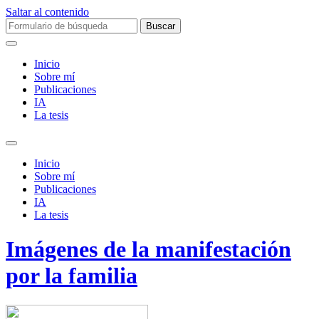
Saltar al contenido
Buscar:
Inicio
Sobre mí­
Publicaciones
IA
La tesis
Alternar
el
Inicio
campo
Sobre mí­
de
Publicaciones
búsqueda
IA
La tesis
Imágenes de la manifestación
por la familia