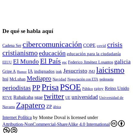
De qué se habla aquí
cibercomunicación
crisis
COPE
Cadena Ser
covid
cristianismo
educación
educación para la ciudadaní­a
El País
El Mundo
galicia
Federico Jiménez Losantos
EEUU
epc
laicismo
Jesucristo
IA
Gripe A
indignados
irak
JMJ
Humor
Mediapro
lssi
McLuhan
Navidad
Negociación con ETA
pederastia
Prisa
PSOE
PP
periodistas
Reino Unido
rajoy
Público
twitter
universidad
sgae
Rubalcaba
RTVE
UE
Universidad de
Zapatero
ZP
Navarra
áfrica
Internet Política
by
Montse Doval
is licensed under
Attribution-NonCommercial-ShareAlike 4.0 International