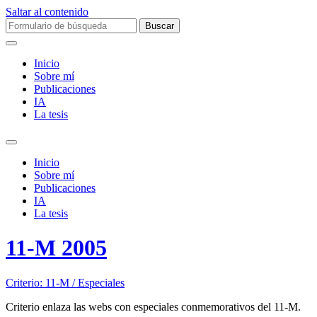
Saltar al contenido
Buscar:
Inicio
Sobre mí­
Publicaciones
IA
La tesis
Alternar
el
Inicio
campo
Sobre mí­
de
Publicaciones
búsqueda
IA
La tesis
11-M 2005
Criterio: 11-M / Especiales
Criterio enlaza las webs con especiales conmemorativos del 11-M.