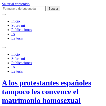
Saltar al contenido
Buscar:
Inicio
Sobre mí­
Publicaciones
IA
La tesis
Alternar
el
Inicio
campo
Sobre mí­
de
Publicaciones
búsqueda
IA
La tesis
A los protestantes españoles
tampoco les convence el
matrimonio homosexual