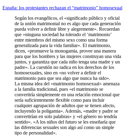
España: los protestantes rechazan el “matrimonio” homosexual
Según los evangélicos, el «significado público y oficial
de la unión matrimonial no es algo que cada generación
pueda volver a definir libre y alegremente». Recuerdan
que «ninguna sociedad ha tolerado el ‘matrimonio’
entre miembros del mismo sexo como una forma
generalizada para la vida familiar». El matrimonio,
dicen, «promueve la monogamia, provee una manera
para que los hombres y las mujeres construyan una vida
juntos, y garantiza que cada niño tenga una madre y un
padre». La cuestión no radica en los derechos de los
homosexuales, sino en «no volver a definir el
matrimonio para que sea algo que nunca ha sido».
La misma idea del «matrimonio homosexual» amenaza
a la familia tradicional, pues «el matrimonio se
convertiría simplemente en una relación emocional que
sería suficientemente flexible como para incluir
cualquier agrupación de adultos que se tienen afecto,
incluyendo la poligamia». Además, «madre y padre se
convertirían en solo palabras» y «el género no tendría
sentido». «A los niños del futuro se les enseñaría que
las diferencias sexuales son algo así como un simple
tipo de personalidad».