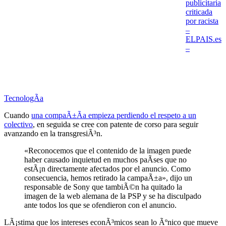
publicitaria
criticada
por racista
–
ELPAIS.es
–
TecnologÃ­a
Cuando
una compaÃ±Ã­a empieza perdiendo el respeto a un
colectivo
, en seguida se cree con patente de corso para seguir
avanzando en la transgresiÃ³n.
«Reconocemos que el contenido de la imagen puede
haber causado inquietud en muchos paÃ­ses que no
estÃ¡n directamente afectados por el anuncio. Como
consecuencia, hemos retirado la campaÃ±a», dijo un
responsable de Sony que tambiÃ©n ha quitado la
imagen de la web alemana de la PSP y se ha disculpado
ante todos los que se ofendieron con el anuncio.
LÃ¡stima que los intereses econÃ³micos sean lo Ãºnico que mueve