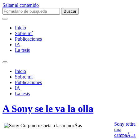
Saltar al contenido
Buscar:
Inicio
Sobre mí­
Publicaciones
IA
La tesis
Alternar
el
Inicio
campo
Sobre mí­
de
Publicaciones
búsqueda
IA
La tesis
A Sony se le va la olla
Sony retira
una
campaÃ±a