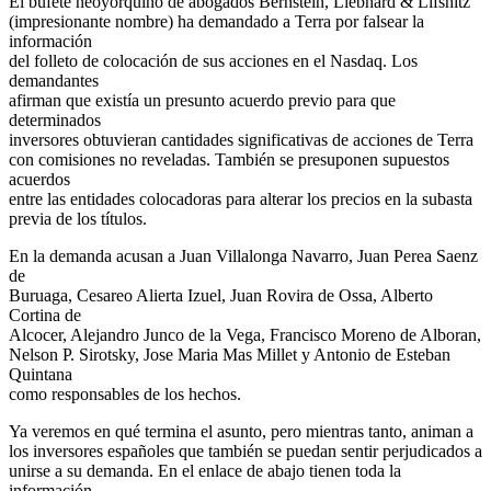
El bufete neoyorquino de abogados Bernstein, Liebhard & Lifshitz
(impresionante nombre) ha demandado a Terra por falsear la
información
del folleto de colocación de sus acciones en el Nasdaq. Los
demandantes
afirman que existía un presunto acuerdo previo para que
determinados
inversores obtuvieran cantidades significativas de acciones de Terra
con comisiones no reveladas. También se presuponen supuestos
acuerdos
entre las entidades colocadoras para alterar los precios en la subasta
previa de los títulos.
En la demanda acusan a Juan Villalonga Navarro, Juan Perea Saenz
de
Buruaga, Cesareo Alierta Izuel, Juan Rovira de Ossa, Alberto
Cortina de
Alcocer, Alejandro Junco de la Vega, Francisco Moreno de Alboran,
Nelson P. Sirotsky, Jose Maria Mas Millet y Antonio de Esteban
Quintana
como responsables de los hechos.
Ya veremos en qué termina el asunto, pero mientras tanto, animan a
los inversores españoles que también se puedan sentir perjudicados a
unirse a su demanda. En el enlace de abajo tienen toda la
información