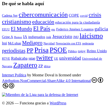
De qué se habla aquí
cibercomunicación
crisis
COPE
Cadena Ser
covid
cristianismo
educación
educación para la ciudadaní­a
El País
El Mundo
galicia
Federico Jiménez Losantos
EEUU
epc
laicismo
Jesucristo
IA
Gripe A
indignados
irak
JMJ
Humor
Mediapro
lssi
McLuhan
Navidad
Negociación con ETA
pederastia
Prisa
PSOE
PP
periodistas
Reino Unido
rajoy
Público
twitter
universidad
sgae
Rubalcaba
RTVE
UE
Universidad de
Zapatero
ZP
Navarra
áfrica
Internet Política
by
Montse Doval
is licensed under
Attribution-NonCommercial-ShareAlike 4.0 International
© 2026
— Funciona gracias a
WordPress