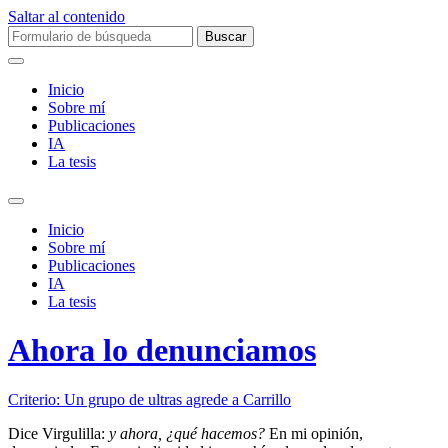
Saltar al contenido
Buscar:
Inicio
Sobre mí­
Publicaciones
IA
La tesis
Alternar
el
Inicio
campo
Sobre mí­
de
Publicaciones
búsqueda
IA
La tesis
Ahora lo denunciamos
Criterio: Un grupo de ultras agrede a Carrillo
Dice Virgulilla:
y ahora, ¿qué hacemos?
En mi opinión,