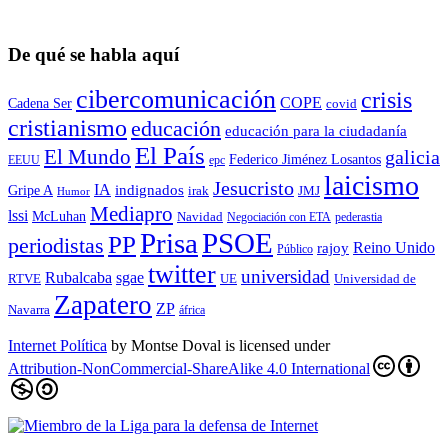
De qué se habla aquí
cibercomunicación
crisis
COPE
Cadena Ser
covid
cristianismo
educación
educación para la ciudadaní­a
El País
El Mundo
galicia
Federico Jiménez Losantos
EEUU
epc
laicismo
Jesucristo
IA
Gripe A
indignados
irak
JMJ
Humor
Mediapro
lssi
McLuhan
Navidad
Negociación con ETA
pederastia
Prisa
PSOE
PP
periodistas
Reino Unido
rajoy
Público
twitter
universidad
sgae
Rubalcaba
RTVE
UE
Universidad de
Zapatero
ZP
Navarra
áfrica
Internet Política
by
Montse Doval
is licensed under
Attribution-NonCommercial-ShareAlike 4.0 International