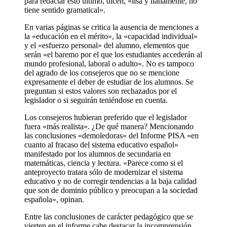
para redactar esto último, dicen, «lisa y llanamente, no
tiene sentido gramatical».
En varias páginas se critica la ausencia de menciones a
la «educación en el mérito», la «capacidad individual»
y el «esfuerzo personal» del alumno, elementos que
serán «el baremo por el que los estudiantes accederán al
mundo profesional, laboral o adulto». No es tampoco
del agrado de los consejeros que no se mencione
expresamente el deber de estudiar de los alumnos. Se
preguntan si estos valores son rechazados por el
legislador o si seguirán teniéndose en cuenta.
Los consejeros hubieran preferido que el legislador
fuera «más realista». ¿De qué manera? Mencionando
las conclusiones «demoledoras» del Informe PISA «en
cuanto al fracaso del sistema educativo español»
manifestado por los alumnos de secundaria en
matemáticas, ciencia y lectura. «Parece como si el
anteproyecto tratara sólo de modernizar el sistema
educativo y no de corregir tendencias a la baja calidad
que son de dominio público y preocupan a la sociedad
española», opinan.
Entre las conclusiones de carácter pedagógico que se
vierten en el informe cabe destacar la incomprensión