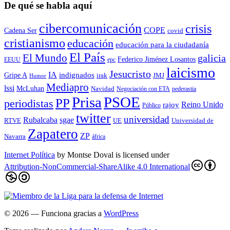
De qué se habla aquí
cibercomunicación
crisis
COPE
Cadena Ser
covid
cristianismo
educación
educación para la ciudadaní­a
El País
El Mundo
galicia
Federico Jiménez Losantos
EEUU
epc
laicismo
Jesucristo
IA
Gripe A
indignados
irak
JMJ
Humor
Mediapro
lssi
McLuhan
Navidad
Negociación con ETA
pederastia
Prisa
PSOE
PP
periodistas
Reino Unido
rajoy
Público
twitter
universidad
sgae
Rubalcaba
RTVE
UE
Universidad de
Zapatero
ZP
Navarra
áfrica
Internet Política
by
Montse Doval
is licensed under
Attribution-NonCommercial-ShareAlike 4.0 International
© 2026
— Funciona gracias a
WordPress