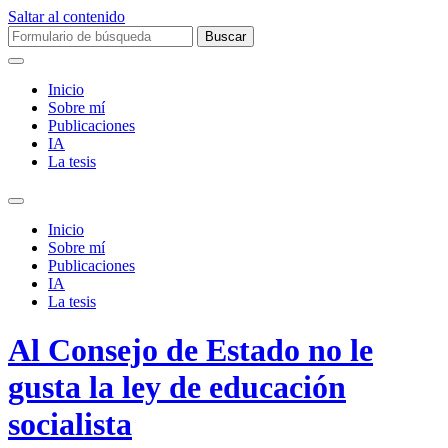
Saltar al contenido
Buscar:
Inicio
Sobre mí­
Publicaciones
IA
La tesis
Alternar
el
Inicio
campo
Sobre mí­
de
Publicaciones
búsqueda
IA
La tesis
Al Consejo de Estado no le
gusta la ley de educación
socialista