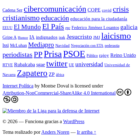
cibercomunicación
crisis
COPE
Cadena Ser
covid
cristianismo
educación
educación para la ciudadaní­a
El País
El Mundo
galicia
Federico Jiménez Losantos
EEUU
epc
laicismo
Jesucristo
IA
Gripe A
indignados
irak
JMJ
Humor
Mediapro
lssi
McLuhan
Navidad
Negociación con ETA
pederastia
Prisa
PSOE
PP
periodistas
Reino Unido
rajoy
Público
twitter
universidad
sgae
Rubalcaba
RTVE
UE
Universidad de
Zapatero
ZP
Navarra
áfrica
Internet Política
by
Montse Doval
is licensed under
Attribution-NonCommercial-ShareAlike 4.0 International
© 2026
— Funciona gracias a
WordPress
Tema realizado por
Anders Noren
—
Ir arriba ↑