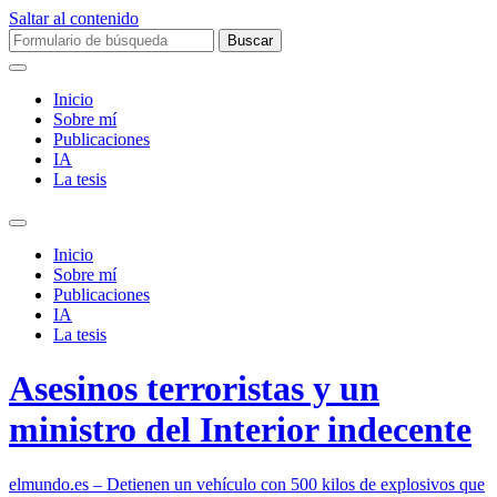
Saltar al contenido
Buscar:
Inicio
Sobre mí­
Publicaciones
IA
La tesis
Alternar
el
Inicio
campo
Sobre mí­
de
Publicaciones
búsqueda
IA
La tesis
Asesinos terroristas y un
ministro del Interior indecente
elmundo.es – Detienen un vehículo con 500 kilos de explosivos que