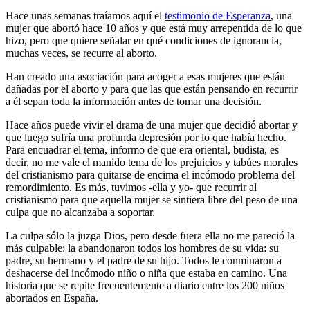
Hace unas semanas traíamos aquí el
testimonio de Esperanza
, una
mujer que abortó hace 10 años y que está muy arrepentida de lo que
hizo, pero que quiere señalar en qué condiciones de ignorancia,
muchas veces, se recurre al aborto.
Han creado una asociación para acoger a esas mujeres que están
dañadas por el aborto y para que las que están pensando en recurrir
a él sepan toda la información antes de tomar una decisión.
Hace años puede vivir el drama de una mujer que decidió abortar y
que luego sufría una profunda depresión por lo que había hecho.
Para encuadrar el tema, informo de que era oriental, budista, es
decir, no me vale el manido tema de los prejuicios y tabúes morales
del cristianismo para quitarse de encima el incómodo problema del
remordimiento. Es más, tuvimos -ella y yo- que recurrir al
cristianismo para que aquella mujer se sintiera libre del peso de una
culpa que no alcanzaba a soportar.
La culpa sólo la juzga Dios, pero desde fuera ella no me pareció la
más culpable: la abandonaron todos los hombres de su vida: su
padre, su hermano y el padre de su hijo. Todos le conminaron a
deshacerse del incómodo niño o niña que estaba en camino. Una
historia que se repite frecuentemente a diario entre los 200 niños
abortados en España.