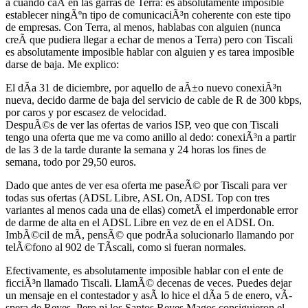
a cuando caÃ­ en las garras de Terra: es absolutamente imposible
establecer ningÃºn tipo de comunicaciÃ³n coherente con este tipo
de empresas. Con Terra, al menos, hablabas con alguien (nunca
creÃ­ que pudiera llegar a echar de menos a Terra) pero con Tiscali
es absolutamente imposible hablar con alguien y es tarea imposible
darse de baja. Me explico:
El dÃ­a 31 de diciembre, por aquello de aÃ±o nuevo conexiÃ³n
nueva, decido darme de baja del servicio de cable de R de 300 kbps,
por caros y por escasez de velocidad.
DespuÃ©s de ver las ofertas de varios ISP, veo que con Tiscali
tengo una oferta que me va como anillo al dedo: conexiÃ³n a partir
de las 3 de la tarde durante la semana y 24 horas los fines de
semana, todo por 29,50 euros.
Dado que antes de ver esa oferta me paseÃ© por Tiscali para ver
todas sus ofertas (ADSL Libre, ASL On, ADSL Top con tres
variantes al menos cada una de ellas) cometÃ­ el imperdonable error
de darme de alta en el ADSL Libre en vez de en el ADSL On.
ImbÃ©cil de mÃ­, pensÃ© que podrÃ­a solucionarlo llamando por
telÃ©fono al 902 de TÃ­scali, como si fueran normales.
Efectivamente, es absolutamente imposible hablar con el ente de
ficciÃ³n llamado Tiscali. LlamÃ© decenas de veces. Puedes dejar
un mensaje en el contestador y asÃ­ lo hice el dÃ­a 5 de enero, vÃ­
spera de Reyes. Pero ni los Santos Reyes Magos consiguieron el