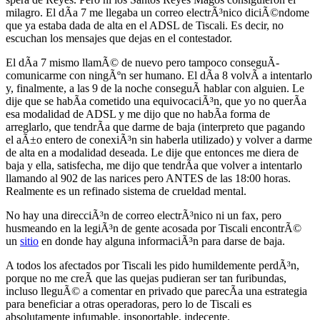
milagro. El dÃ­a 7 me llegaba un correo electrÃ³nico diciÃ©ndome
que ya estaba dada de alta en el ADSL de Tiscali. Es decir, no
escuchan los mensajes que dejas en el contestador.
El dÃ­a 7 mismo llamÃ© de nuevo pero tampoco conseguÃ­
comunicarme con ningÃºn ser humano. El dÃ­a 8 volvÃ­ a intentarlo
y, finalmente, a las 9 de la noche conseguÃ­ hablar con alguien. Le
dije que se habÃ­a cometido una equivocaciÃ³n, que yo no querÃ­a
esa modalidad de ADSL y me dijo que no habÃ­a forma de
arreglarlo, que tendrÃ­a que darme de baja (interpreto que pagando
el aÃ±o entero de conexiÃ³n sin haberla utilizado) y volver a darme
de alta en a modalidad deseada. Le dije que entonces me diera de
baja y ella, satisfecha, me dijo que tendrÃ­a que volver a intentarlo
llamando al 902 de las narices pero ANTES de las 18:00 horas.
Realmente es un refinado sistema de crueldad mental.
No hay una direcciÃ³n de correo electrÃ³nico ni un fax, pero
husmeando en la legiÃ³n de gente acosada por Tiscali encontrÃ©
un
sitio
en donde hay alguna informaciÃ³n para darse de baja.
A todos los afectados por Tiscali les pido humildemente perdÃ³n,
porque no me creÃ­ que las quejas pudieran ser tan furibundas,
incluso lleguÃ© a comentar en privado que parecÃ­a una estrategia
para beneficiar a otras operadoras, pero lo de Tiscali es
absolutamente infumable, insoportable, indecente.