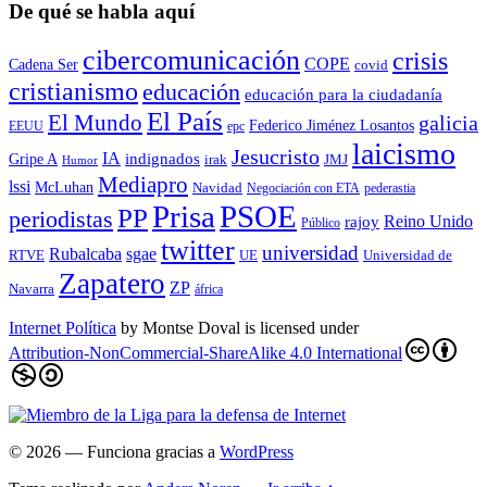
De qué se habla aquí
cibercomunicación
crisis
COPE
Cadena Ser
covid
cristianismo
educación
educación para la ciudadaní­a
El País
El Mundo
galicia
Federico Jiménez Losantos
EEUU
epc
laicismo
Jesucristo
IA
Gripe A
indignados
irak
JMJ
Humor
Mediapro
lssi
McLuhan
Navidad
Negociación con ETA
pederastia
Prisa
PSOE
PP
periodistas
Reino Unido
rajoy
Público
twitter
universidad
sgae
Rubalcaba
RTVE
UE
Universidad de
Zapatero
ZP
Navarra
áfrica
Internet Política
by
Montse Doval
is licensed under
Attribution-NonCommercial-ShareAlike 4.0 International
© 2026
— Funciona gracias a
WordPress