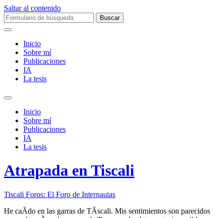
Saltar al contenido
Buscar:
Inicio
Sobre mí­
Publicaciones
IA
La tesis
Alternar
el
Inicio
campo
Sobre mí­
de
Publicaciones
búsqueda
IA
La tesis
Atrapada en Tiscali
Tiscali Foros: El Foro de Internautas
He caÃ­do en las garras de TÃ­scali. Mis sentimientos son parecidos