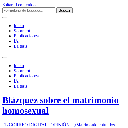
Saltar al contenido
Buscar:
Inicio
Sobre mí­
Publicaciones
IA
La tesis
Alternar
el
Inicio
campo
Sobre mí­
de
Publicaciones
búsqueda
IA
La tesis
Blázquez sobre el matrimonio
homosexual
EL CORREO DIGITAL | OPINIÓN – ¿Matrimonio entre dos