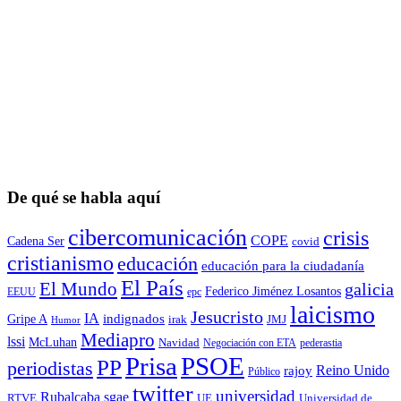
De qué se habla aquí
cibercomunicación
crisis
COPE
Cadena Ser
covid
cristianismo
educación
educación para la ciudadaní­a
El País
El Mundo
galicia
Federico Jiménez Losantos
EEUU
epc
laicismo
Jesucristo
IA
Gripe A
indignados
irak
JMJ
Humor
Mediapro
lssi
McLuhan
Navidad
Negociación con ETA
pederastia
Prisa
PSOE
PP
periodistas
Reino Unido
rajoy
Público
twitter
universidad
sgae
Rubalcaba
RTVE
UE
Universidad de