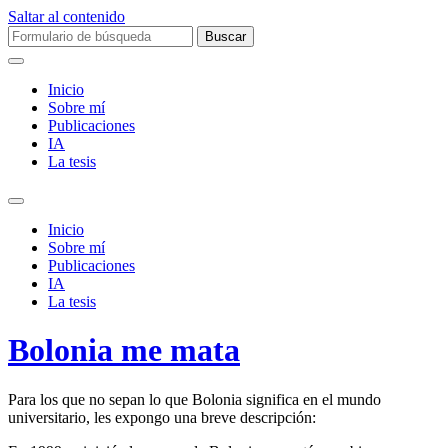
Saltar al contenido
Buscar:
Inicio
Sobre mí­
Publicaciones
IA
La tesis
Alternar
el
Inicio
campo
Sobre mí­
de
Publicaciones
búsqueda
IA
La tesis
Bolonia me mata
Para los que no sepan lo que Bolonia significa en el mundo
universitario, les expongo una breve descripción: