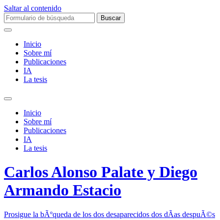
Saltar al contenido
Buscar:
Inicio
Sobre mí­
Publicaciones
IA
La tesis
Alternar
el
Inicio
campo
Sobre mí­
de
Publicaciones
búsqueda
IA
La tesis
Carlos Alonso Palate y Diego
Armando Estacio
Prosigue la bÃºqueda de los dos desaparecidos dos dÃ­as despuÃ©s