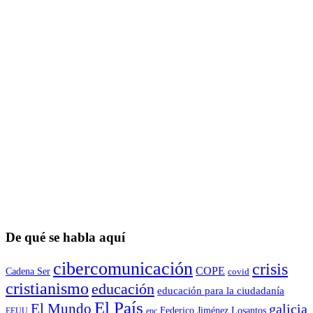
De qué se habla aquí
cibercomunicación
crisis
COPE
Cadena Ser
covid
cristianismo
educación
educación para la ciudadaní­a
El País
El Mundo
galicia
Federico Jiménez Losantos
EEUU
epc