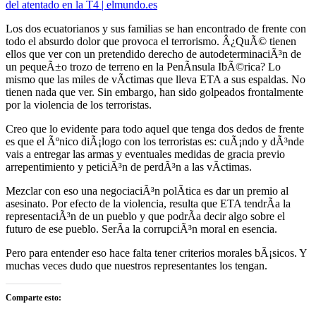
del atentado en la T4 | elmundo.es
Los dos ecuatorianos y sus familias se han encontrado de frente con
todo el absurdo dolor que provoca el terrorismo. Â¿QuÃ© tienen
ellos que ver con un pretendido derecho de autodeterminaciÃ³n de
un pequeÃ±o trozo de terreno en la PenÃ­nsula IbÃ©rica? Lo
mismo que las miles de vÃ­ctimas que lleva ETA a sus espaldas. No
tienen nada que ver. Sin embargo, han sido golpeados frontalmente
por la violencia de los terroristas.
Creo que lo evidente para todo aquel que tenga dos dedos de frente
es que el Ãºnico diÃ¡logo con los terroristas es: cuÃ¡ndo y dÃ³nde
vais a entregar las armas y eventuales medidas de gracia previo
arrepentimiento y peticiÃ³n de perdÃ³n a las vÃ­ctimas.
Mezclar con eso una negociaciÃ³n polÃ­tica es dar un premio al
asesinato. Por efecto de la violencia, resulta que ETA tendrÃ­a la
representaciÃ³n de un pueblo y que podrÃ­a decir algo sobre el
futuro de ese pueblo. SerÃ­a la corrupciÃ³n moral en esencia.
Pero para entender eso hace falta tener criterios morales bÃ¡sicos. Y
muchas veces dudo que nuestros representantes los tengan.
Comparte esto: