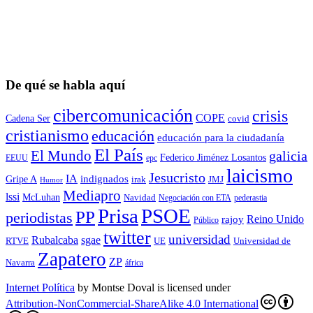
De qué se habla aquí
cibercomunicación
crisis
COPE
Cadena Ser
covid
cristianismo
educación
educación para la ciudadaní­a
El País
El Mundo
galicia
Federico Jiménez Losantos
EEUU
epc
laicismo
Jesucristo
IA
Gripe A
indignados
irak
JMJ
Humor
Mediapro
lssi
McLuhan
Navidad
Negociación con ETA
pederastia
Prisa
PSOE
PP
periodistas
Reino Unido
rajoy
Público
twitter
universidad
sgae
Rubalcaba
RTVE
UE
Universidad de
Zapatero
ZP
Navarra
áfrica
Internet Política
by
Montse Doval
is licensed under
Attribution-NonCommercial-ShareAlike 4.0 International