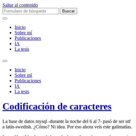
Saltar al contenido
Buscar:
Inicio
Sobre mí­
Publicaciones
IA
La tesis
Alternar
el
Inicio
campo
Sobre mí­
de
Publicaciones
búsqueda
IA
La tesis
Codificación de caracteres
La base de datos mysql -durante la noche del 6 al 7- pasó de ser utf
a latin-swedish. ¿Cómo? Ni idea. Por eso ahora veis este galimatías.