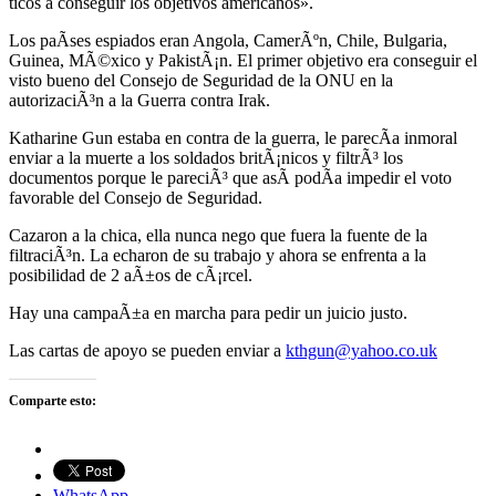
ticos a conseguir los objetivos americanos».
Los paÃ­ses espiados eran Angola, CamerÃºn, Chile, Bulgaria,
Guinea, MÃ©xico y PakistÃ¡n. El primer objetivo era conseguir el
visto bueno del Consejo de Seguridad de la ONU en la
autorizaciÃ³n a la Guerra contra Irak.
Katharine Gun estaba en contra de la guerra, le parecÃ­a inmoral
enviar a la muerte a los soldados britÃ¡nicos y filtrÃ³ los
documentos porque le pareciÃ³ que asÃ­ podÃ­a impedir el voto
favorable del Consejo de Seguridad.
Cazaron a la chica, ella nunca nego que fuera la fuente de la
filtraciÃ³n. La echaron de su trabajo y ahora se enfrenta a la
posibilidad de 2 aÃ±os de cÃ¡rcel.
Hay una campaÃ±a en marcha para pedir un juicio justo.
Las cartas de apoyo se pueden enviar a
kthgun@yahoo.co.uk
Comparte esto:
WhatsApp