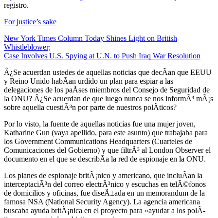
registro.
For justice’s sake
New York Times Column Today Shines Light on British
Whistleblower;
Case Involves U.S. Spying at U.N. to Push Iraq War Resolution
Â¿Se acuerdan ustedes de aquellas noticias que decÃ­an que EEUU
y Reino Unido habÃ­an urdido un plan para espiar a las
delegaciones de los paÃ­ses miembros del Consejo de Seguridad de
la ONU? Â¿Se acuerdan de que luego nunca se nos informÃ³ mÃ¡s
sobre aquella cuestiÃ³n por parte de nuestros polÃ­ticos?
Por lo visto, la fuente de aquellas noticias fue una mujer joven,
Katharine Gun (vaya apellido, para este asunto) que trabajaba para
los Government Communications Headquarters (Cuarteles de
Comunicaciones del Gobierno) y que filtrÃ³ al London Observer el
documento en el que se describÃ­a la red de espionaje en la ONU.
Los planes de espionaje britÃ¡nico y americano, que incluÃ­an la
interceptaciÃ³n del correo electrÃ³nico y escuchas en telÃ©fonos
de domicilios y oficinas, fue diseÃ±ada en un memorandum de la
famosa NSA (National Security Agency). La agencia americana
buscaba ayuda britÃ¡nica en el proyecto para «ayudar a los polÃ­