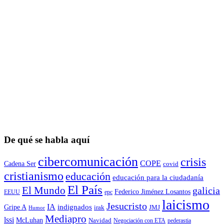
De qué se habla aquí
cibercomunicación
crisis
COPE
Cadena Ser
covid
cristianismo
educación
educación para la ciudadaní­a
El País
El Mundo
galicia
Federico Jiménez Losantos
EEUU
epc
laicismo
Jesucristo
IA
Gripe A
indignados
irak
JMJ
Humor
Mediapro
lssi
McLuhan
Navidad
Negociación con ETA
pederastia