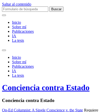
Saltar al contenido
Buscar:
Inicio
Sobre mí­
Publicaciones
IA
La tesis
Alternar
el
Inicio
campo
Sobre mí­
de
Publicaciones
búsqueda
IA
La tesis
Conciencia contra Estado
Conciencia contra Estado
Op-Ed Columnist: A Single Conscience v. the State
Requiere