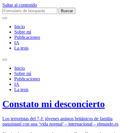
Saltar al contenido
Buscar:
Inicio
Sobre mí­
Publicaciones
IA
La tesis
Alternar
el
Inicio
campo
Sobre mí­
de
Publicaciones
búsqueda
IA
La tesis
Constato mi desconcierto
Los terroristas del 7-J: jóvenes amigos británicos de familia
paquistaní con una ‘vida normal’ – internacional – elmundo.es