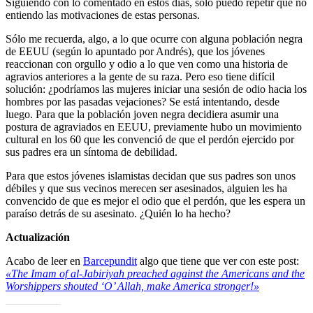
Siguiendo con lo comentado en estos días, sólo puedo repetir que no
entiendo las motivaciones de estas personas.
Sólo me recuerda, algo, a lo que ocurre con alguna población negra
de EEUU (según lo apuntado por Andrés), que los jóvenes
reaccionan con orgullo y odio a lo que ven como una historia de
agravios anteriores a la gente de su raza. Pero eso tiene difícil
solución: ¿podríamos las mujeres iniciar una sesión de odio hacia los
hombres por las pasadas vejaciones? Se está intentando, desde
luego. Para que la población joven negra decidiera asumir una
postura de agraviados en EEUU, previamente hubo un movimiento
cultural en los 60 que les convenció de que el perdón ejercido por
sus padres era un síntoma de debilidad.
Para que estos jóvenes islamistas decidan que sus padres son unos
débiles y que sus vecinos merecen ser asesinados, alguien les ha
convencido de que es mejor el odio que el perdón, que les espera un
paraíso detrás de su asesinato. ¿Quién lo ha hecho?
Actualización
Acabo de leer en
Barcepundit
algo que tiene que ver con este post:
«The Imam of al-Jabiriyah preached against the Americans and the
Worshippers shouted ‘O’ Allah, make America stronger!»