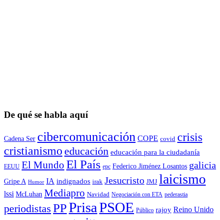
De qué se habla aquí
cibercomunicación
crisis
COPE
Cadena Ser
covid
cristianismo
educación
educación para la ciudadaní­a
El País
El Mundo
galicia
Federico Jiménez Losantos
EEUU
epc
laicismo
Jesucristo
IA
Gripe A
indignados
irak
JMJ
Humor
Mediapro
lssi
McLuhan
Navidad
Negociación con ETA
pederastia
Prisa
PSOE
PP
periodistas
Reino Unido
rajoy
Público