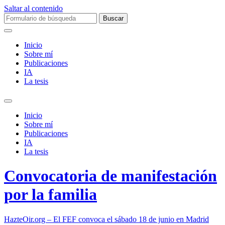
Saltar al contenido
Buscar:
Inicio
Sobre mí­
Publicaciones
IA
La tesis
Alternar
el
Inicio
campo
Sobre mí­
de
Publicaciones
búsqueda
IA
La tesis
Convocatoria de manifestación
por la familia
HazteOir.org – El FEF convoca el sábado 18 de junio en Madrid