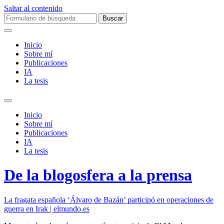
Saltar al contenido
Buscar:
Inicio
Sobre mí­
Publicaciones
IA
La tesis
Alternar
el
Inicio
campo
Sobre mí­
de
Publicaciones
búsqueda
IA
La tesis
De la blogosfera a la prensa
La fragata española ‘Álvaro de Bazán’ participó en operaciones de
guerra en Irak | elmundo.es