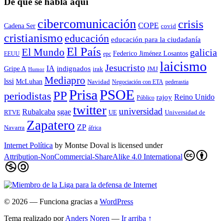
De qué se habla aquí
cibercomunicación
crisis
COPE
Cadena Ser
covid
cristianismo
educación
educación para la ciudadaní­a
El País
El Mundo
galicia
Federico Jiménez Losantos
EEUU
epc
laicismo
Jesucristo
IA
Gripe A
indignados
irak
JMJ
Humor
Mediapro
lssi
McLuhan
Navidad
Negociación con ETA
pederastia
Prisa
PSOE
PP
periodistas
Reino Unido
rajoy
Público
twitter
universidad
sgae
Rubalcaba
RTVE
UE
Universidad de
Zapatero
ZP
Navarra
áfrica
Internet Política
by
Montse Doval
is licensed under
Attribution-NonCommercial-ShareAlike 4.0 International
© 2026
— Funciona gracias a
WordPress
Tema realizado por
Anders Noren
—
Ir arriba ↑