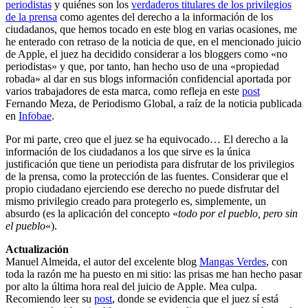
periodistas
y quiénes son los
verdaderos titulares de los privilegios
de la prensa
como agentes del derecho a la información de los
ciudadanos, que hemos tocado en este blog en varias ocasiones, me
he enterado con retraso de la noticia de que, en el mencionado juicio
de Apple, el juez ha decidido considerar a los bloggers como «no
periodistas» y que, por tanto, han hecho uso de una «propiedad
robada» al dar en sus blogs información confidencial aportada por
varios trabajadores de esta marca, como refleja en este
post
Fernando Meza, de Periodismo Global, a raíz de la noticia publicada
en
Infobae
.
Por mi parte, creo que el juez se ha equivocado… El derecho a la
información de los ciudadanos a los que sirve es la única
justificación que tiene un periodista para disfrutar de los privilegios
de la prensa, como la protección de las fuentes. Considerar que el
propio ciudadano ejerciendo ese derecho no puede disfrutar del
mismo privilegio creado para protegerlo es, simplemente, un
absurdo (es la aplicación del concepto «
todo por el pueblo, pero sin
el pueblo
«).
Actualización
Manuel Almeida, el autor del excelente blog
Mangas Verdes
, con
toda la razón me ha puesto en mi sitio: las prisas me han hecho pasar
por alto la última hora real del juicio de Apple. Mea culpa.
Recomiendo leer su
post
, donde se evidencia que el juez sí está