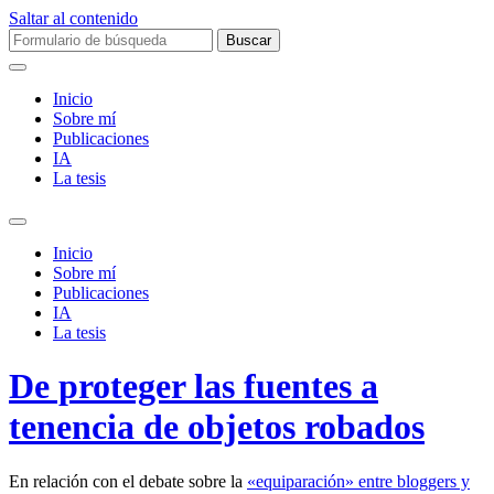
Saltar al contenido
Buscar:
Inicio
Sobre mí­
Publicaciones
IA
La tesis
Alternar
el
Inicio
campo
Sobre mí­
de
Publicaciones
búsqueda
IA
La tesis
De proteger las fuentes a
tenencia de objetos robados
En relación con el debate sobre la
«equiparación» entre bloggers y