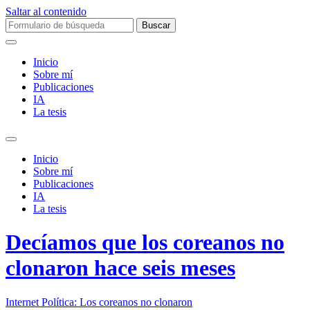
Saltar al contenido
Buscar:
Inicio
Sobre mí­
Publicaciones
IA
La tesis
Alternar
el
Inicio
campo
Sobre mí­
de
Publicaciones
búsqueda
IA
La tesis
Decíamos que los coreanos no
clonaron hace seis meses
Internet Política: Los coreanos no clonaron