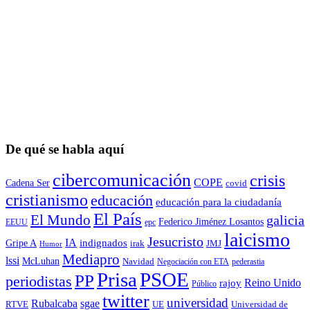
De qué se habla aquí
cibercomunicación
crisis
COPE
Cadena Ser
covid
cristianismo
educación
educación para la ciudadaní­a
El País
El Mundo
galicia
Federico Jiménez Losantos
EEUU
epc
laicismo
Jesucristo
IA
Gripe A
indignados
irak
JMJ
Humor
Mediapro
lssi
McLuhan
Navidad
Negociación con ETA
pederastia
Prisa
PSOE
PP
periodistas
Reino Unido
rajoy
Público
twitter
universidad
sgae
Rubalcaba
RTVE
UE
Universidad de