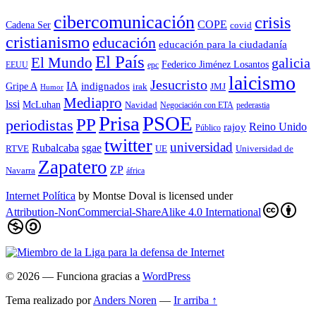
cibercomunicación
crisis
COPE
Cadena Ser
covid
cristianismo
educación
educación para la ciudadaní­a
El País
El Mundo
galicia
Federico Jiménez Losantos
EEUU
epc
laicismo
Jesucristo
IA
Gripe A
indignados
irak
JMJ
Humor
Mediapro
lssi
McLuhan
Navidad
Negociación con ETA
pederastia
Prisa
PSOE
PP
periodistas
Reino Unido
rajoy
Público
twitter
universidad
sgae
Rubalcaba
RTVE
UE
Universidad de
Zapatero
ZP
Navarra
áfrica
Internet Política
by
Montse Doval
is licensed under
Attribution-NonCommercial-ShareAlike 4.0 International
© 2026
— Funciona gracias a
WordPress
Tema realizado por
Anders Noren
—
Ir arriba ↑