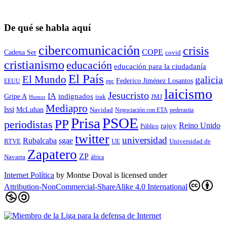
De qué se habla aquí
cibercomunicación
crisis
COPE
Cadena Ser
covid
cristianismo
educación
educación para la ciudadaní­a
El País
El Mundo
galicia
Federico Jiménez Losantos
EEUU
epc
laicismo
Jesucristo
IA
Gripe A
indignados
irak
JMJ
Humor
Mediapro
lssi
McLuhan
Navidad
Negociación con ETA
pederastia
Prisa
PSOE
PP
periodistas
Reino Unido
rajoy
Público
twitter
universidad
sgae
Rubalcaba
RTVE
UE
Universidad de
Zapatero
ZP
Navarra
áfrica
Internet Política
by
Montse Doval
is licensed under
Attribution-NonCommercial-ShareAlike 4.0 International