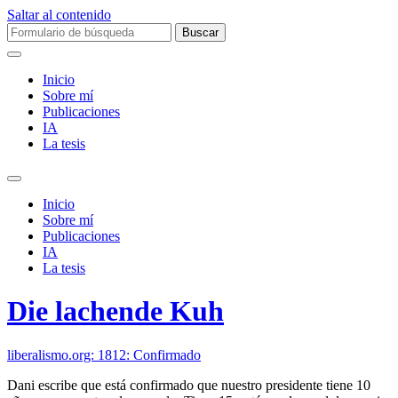
Saltar al contenido
Buscar:
Inicio
Sobre mí­
Publicaciones
IA
La tesis
Alternar
el
Inicio
campo
Sobre mí­
de
Publicaciones
búsqueda
IA
La tesis
Die lachende Kuh
liberalismo.org: 1812: Confirmado
Dani escribe que está confirmado que nuestro presidente tiene 10