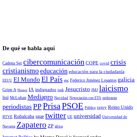
De qué se habla aquí
cibercomunicación
crisis
COPE
Cadena Ser
covid
cristianismo
educación
educación para la ciudadaní­a
El País
El Mundo
galicia
Federico Jiménez Losantos
EEUU
epc
laicismo
Jesucristo
IA
Gripe A
indignados
irak
JMJ
Humor
Mediapro
lssi
McLuhan
Navidad
Negociación con ETA
pederastia
Prisa
PSOE
PP
periodistas
Reino Unido
rajoy
Público
twitter
universidad
sgae
Rubalcaba
RTVE
UE
Universidad de
Zapatero
ZP
Navarra
áfrica