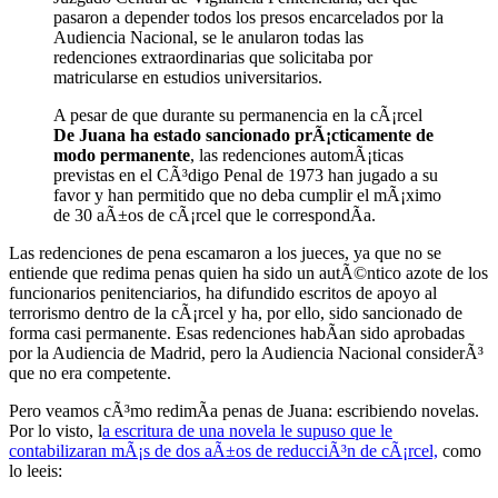
pasaron a depender todos los presos encarcelados por la
Audiencia Nacional, se le anularon todas las
redenciones extraordinarias que solicitaba por
matricularse en estudios universitarios.
A pesar de que durante su permanencia en la cÃ¡rcel
De Juana ha estado sancionado prÃ¡cticamente de
modo permanente
, las redenciones automÃ¡ticas
previstas en el CÃ³digo Penal de 1973 han jugado a su
favor y han permitido que no deba cumplir el mÃ¡ximo
de 30 aÃ±os de cÃ¡rcel que le correspondÃ­a.
Las redenciones de pena escamaron a los jueces, ya que no se
entiende que redima penas quien ha sido un autÃ©ntico azote de los
funcionarios penitenciarios, ha difundido escritos de apoyo al
terrorismo dentro de la cÃ¡rcel y ha, por ello, sido sancionado de
forma casi permanente. Esas redenciones habÃ­an sido aprobadas
por la Audiencia de Madrid, pero la Audiencia Nacional considerÃ³
que no era competente.
Pero veamos cÃ³mo redimÃ­a penas de Juana: escribiendo novelas.
Por lo visto, l
a escritura de una novela le supuso que le
contabilizaran mÃ¡s de dos aÃ±os de reducciÃ³n de cÃ¡rcel,
como
lo leeis: