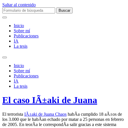
Saltar al contenido
Buscar:
Inicio
Sobre mí­
Publicaciones
IA
La tesis
Alternar
el
Inicio
campo
Sobre mí­
de
Publicaciones
búsqueda
IA
La tesis
El caso IÃ±aki de Juana
El terrorista
IÃ±aki de Juana Chaos
habÃ­a cumplido 18 aÃ±os de
los 3.000 que le habÃ­an echado por matar a 25 personas en febrero
de 2005. En teorÃ­a le correspondÃ­a salir gracias a este sistema