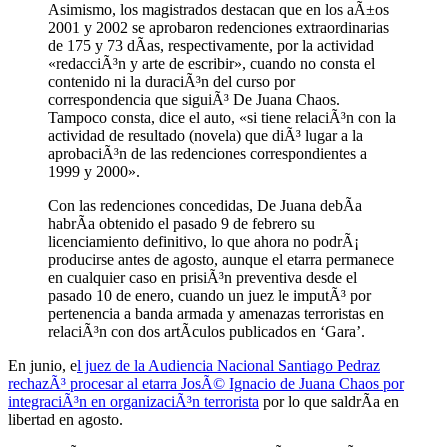
Asimismo, los magistrados destacan que en los aÃ±os
2001 y 2002 se aprobaron redenciones extraordinarias
de 175 y 73 dÃ­as, respectivamente, por la actividad
«redacciÃ³n y arte de escribir», cuando no consta el
contenido ni la duraciÃ³n del curso por
correspondencia que siguiÃ³ De Juana Chaos.
Tampoco consta, dice el auto, «si tiene relaciÃ³n con la
actividad de resultado (novela) que diÃ³ lugar a la
aprobaciÃ³n de las redenciones correspondientes a
1999 y 2000».
Con las redenciones concedidas, De Juana debÃ­a
habrÃ­a obtenido el pasado 9 de febrero su
licenciamiento definitivo, lo que ahora no podrÃ¡
producirse antes de agosto, aunque el etarra permanece
en cualquier caso en prisiÃ³n preventiva desde el
pasado 10 de enero, cuando un juez le imputÃ³ por
pertenencia a banda armada y amenazas terroristas en
relaciÃ³n con dos artÃ­culos publicados en ‘Gara’.
En junio, e
l juez de la Audiencia Nacional Santiago Pedraz
rechazÃ³ procesar al etarra JosÃ© Ignacio de Juana Chaos por
integraciÃ³n en organizaciÃ³n terrorista
por lo que saldrÃ­a en
libertad en agosto.