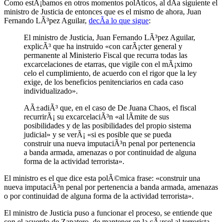
Como estÃ¡bamos en otros momentos polÃ­ticos, al dÃ­a siguiente el
ministro de Justicia de entonces que es el mismo de ahora, Juan
Fernando LÃ³pez Aguilar,
decÃ­a lo que sigue
:
El ministro de Justicia, Juan Fernando LÃ³pez Aguilar,
explicÃ³ que ha instruido «con carÃ¡cter general y
permanente al Ministerio Fiscal que recurra todas las
excarcelaciones de etarras, que vigile con el mÃ¡ximo
celo el cumplimiento, de acuerdo con el rigor que la ley
exige, de los beneficios penitenciarios en cada caso
individualizado».
AÃ±adiÃ³ que, en el caso de De Juana Chaos, el fiscal
recurrirÃ¡ su excarcelaciÃ³n «al lÃ­mite de sus
posibilidades y de las posibilidades del propio sistema
judicial» y se verÃ¡ «si es posible que se pueda
construir una nueva imputaciÃ³n penal por pertenencia
a banda armada, amenazas o por continuidad de alguna
forma de la actividad terrorista».
El ministro es el que dice esta polÃ©mica frase: «construir una
nueva imputaciÃ³n penal por pertenencia a banda armada, amenazas
o por continuidad de alguna forma de la actividad terrorista».
El ministro de Justicia puso a funcionar el proceso, se entiende que
con el acuerdo de Zapatero, de mantener en la cÃ¡rcel al terrorista.