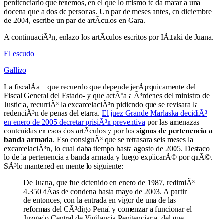
penitenciario que tenemos, en el que lo mismo te da matar a una
docena que a dos de personas. Un par de meses antes, en diciembre
de 2004, escribe un par de artÃ­culos en Gara.
A continuaciÃ³n, enlazo los artÃ­culos escritos por IÃ±aki de Juana.
El escudo
Gallizo
La fiscalÃ­a – que recuerdo que depende jerÃ¡rquicamente del
Fiscal General del Estado- y que actÃºa a Ã³rdenes del ministro de
Justicia, recurriÃ³ la excarcelaciÃ³n pidiendo que se revisara la
redenciÃ³n de penas del etarra.
El juez Grande Marlaska decidiÃ³
en enero de 2005 decretar prisiÃ³n preventiva
por las amenazas
contenidas en esos dos artÃ­culos y por los
signos de pertenencia a
banda armada
. Eso consiguÃ³ que se retrasara seis meses la
excarcelaciÃ³n, lo cual daba tiempo hasta agosto de 2005. Destaco
lo de la pertenencia a banda armada y luego explicarÃ© por quÃ©.
SÃ³lo mantened en mente lo siguiente:
De Juana, que fue detenido en enero de 1987, redimiÃ³
4.350 dÃ­as de condena hasta mayo de 2003. A partir
de entonces, con la entrada en vigor de una de las
reformas del CÃ³digo Penal y comenzar a funcionar el
Juzgado Central de Vigilancia Penitenciaria, del que