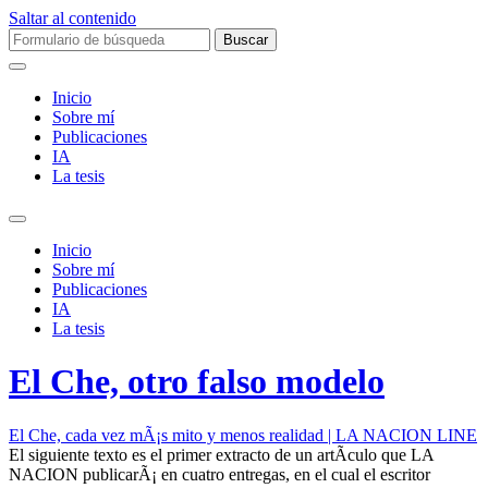
Saltar al contenido
Buscar:
Inicio
Sobre mí­
Publicaciones
IA
La tesis
Alternar
el
Inicio
campo
Sobre mí­
de
Publicaciones
búsqueda
IA
La tesis
El Che, otro falso modelo
El Che, cada vez mÃ¡s mito y menos realidad | LA NACION LINE
El siguiente texto es el primer extracto de un artÃ­culo que LA
NACION publicarÃ¡ en cuatro entregas, en el cual el escritor