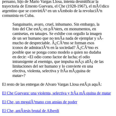
peruano, hijo de Mario Vargas Llosa, intenta desmitificar la
trayectoria de Ernesto Guevara, el Che (1928-1967), el mÃ©dico
argentino que se convirtiÃ³ en un sÃ­mbolo de la revoluciÃ³n
comunista en Cuba.
Sanguinario, avaro, cruel, inhumano. Sin embargo, la
foto del Che estÃ¡ en pÃ³sters, en monumentos, en
camisetas, en tatuajes. Se exhibe con orgullo la imagen
de un ser humano que no tenÃ­a nada de ejemplar y sÃ­
mucho de despreciable. Â¿CÃ³mo se forman esos
iconos de admiraciÃ³n en la sociedad? Â¿CÃ³mo es
posible que se ponga como modelo a quien no dudaba
en decir: «El odio como factor de lucha; el odio
intransigente al enemigo, que impulsa mÃ¡s allÃ¡ de las
limitaciones del ser humano y lo convierte en una
efectiva, violenta, selectiva y frÃ­a mÃ¡quina de
matar»?
El resto de las entregas de Alvaro Vargas Llosa estÃ¡n aquÃ­:
El Che Guevara: una violenta, selectiva y frÃ­a mÃ¡quina de matar
El Che, un megalÃ³mano con ansias de poder
El Che, antÃ­tesis brutal de Alberdi