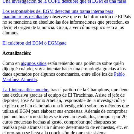
Una investigación de la COPE descubre que el EGM es una farsa
Los responsables del EGM detectan una trama interna para
manipular los resultados
: obsérvese que en la información de El País
no se menciona en absoluto las dos informaciones que preceden, es
decir, el origen de la noticia. Guau, a ver cómo explico esto a los
alumnos.
El culebron del EGM o EGMgate
Actualización
:
Como en
algunos sitios
están teniendo una polémica sobre quién
dijo qué cuándo, voy a intentar hacer una cronología gracias a los
datos aportados por algunos comentarios, entre ellos los de
Pablo
Martínez-Almeida
.
La Linterna dice anoche
, tras el partido de la Champions, que tiene
una exclusiva gracias al equipo de El Tirachinas. Asiste el jefe de
deportes, José Antonio Abellán, responsable de la investigación y
explica que han elaborado una investigación sobre los métodos que
utiliza el EGM para elaborar sus encuestas. Además de comprobar
que muchos encuestadores se inventan resultados, comprar por 20
euros encuestas hechas al gusto, comprobar qué chapuzas se
realizan para alcanzar un número determinado de encuestas, etc. en
el programa se llega a la conclusión de que este sistema