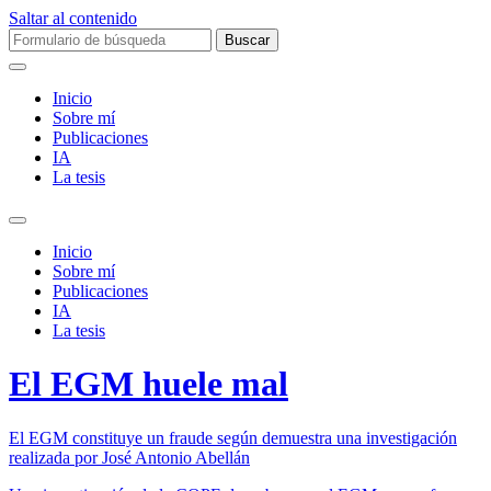
Saltar al contenido
Buscar:
Inicio
Sobre mí­
Publicaciones
IA
La tesis
Alternar
el
Inicio
campo
Sobre mí­
de
Publicaciones
búsqueda
IA
La tesis
El EGM huele mal
El EGM constituye un fraude según demuestra una investigación
realizada por José Antonio Abellán