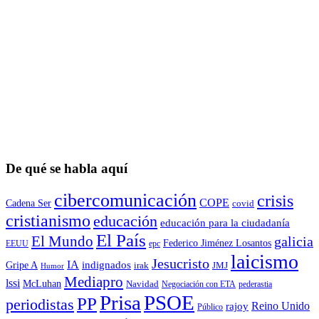
De qué se habla aquí
cibercomunicación
crisis
COPE
Cadena Ser
covid
cristianismo
educación
educación para la ciudadaní­a
El País
El Mundo
galicia
Federico Jiménez Losantos
EEUU
epc
laicismo
Jesucristo
IA
Gripe A
indignados
irak
JMJ
Humor
Mediapro
lssi
McLuhan
Navidad
Negociación con ETA
pederastia
Prisa
PSOE
PP
periodistas
Reino Unido
rajoy
Público