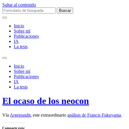
Saltar al contenido
Buscar:
Inicio
Sobre mí­
Publicaciones
IA
La tesis
Alternar
el
Inicio
campo
Sobre mí­
de
Publicaciones
búsqueda
IA
La tesis
El ocaso de los neocon
Vía
Argepundit
, este extraordinario
análisis de Francis Fukuyama
.
Comparte esto: