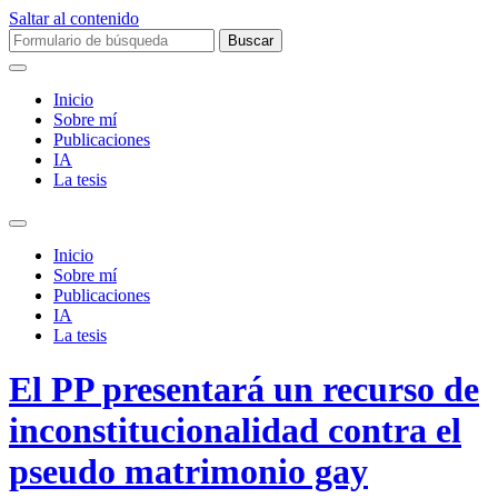
Saltar al contenido
Buscar:
Inicio
Sobre mí­
Publicaciones
IA
La tesis
Alternar
el
Inicio
campo
Sobre mí­
de
Publicaciones
búsqueda
IA
La tesis
El PP presentará un recurso de
inconstitucionalidad contra el
pseudo matrimonio gay