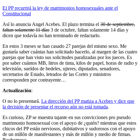
El PP recurrirá la ley de matrimonios homosexuales ante el
Constitucional
Así lo anuncia Angel Acebes. El plazo termina el
30 de septiembre,
faltan solamente 11 días
3 de octubre, faltan solamente 14 días y
dicen que todavía no han terminado de redactarlo.
En estos 3 meses se han casado 27 parejas del mismo sexo. Me
gustaría saber cuántas han solicitado hacerlo, al margen de las cuatro
parejas que han visto sus solicitudes paralizadas por los jueces. Es
por saber cuántos MB, litros de tinta, kilos de papel, horas de radio y
televisión, sueldos de bedeles, ujieres, diputados, senadores,
secretarios de Estado, letrados de las Cortes y ministros
corresponden por contrayente…
Actualización
:
O no lo presentará.
La dirección del PP matiza a Acebes y dice que
la decisión de presentar el recurso aún no está tomada
.
Es curioso, ZP se muestra tajante en sus convicciones pro pseudo
matrimonio homosexual con el apoyo de ¿quién? mientras que estos
chicos del PP están nerviosos, dubitativos y sudorosos con el apoyo
de un millón de manifestantes y más de millón y medio de firmas.
Bochornoso.