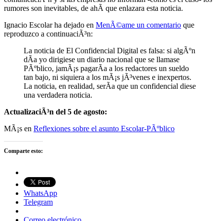
rumores son inevitables, de ahÃ­ que enlazara esta noticia.
Ignacio Escolar ha dejado en
MenÃ©ame un comentario
que
reproduzco a continuaciÃ³n:
La noticia de El Confidencial Digital es falsa: si algÃºn
dÃ­a yo dirigiese un diario nacional que se llamase
PÃºblico, jamÃ¡s pagarÃ­a a los redactores un sueldo
tan bajo, ni siquiera a los mÃ¡s jÃ³venes e inexpertos.
La noticia, en realidad, serÃ­a que un confidencial diese
una verdadera noticia.
ActualizaciÃ³n del 5 de agosto:
MÃ¡s en
Reflexiones sobre el asunto Escolar-PÃºblico
Comparte esto:
WhatsApp
Telegram
Correo electrónico