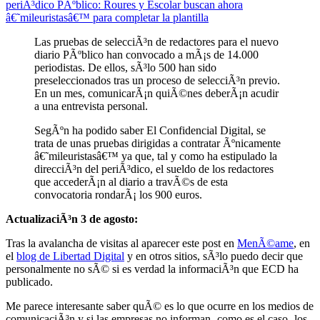
periÃ³dico PÃºblico: Roures y Escolar buscan ahora
â€˜mileuristasâ€™ para completar la plantilla
Las pruebas de selecciÃ³n de redactores para el nuevo
diario PÃºblico han convocado a mÃ¡s de 14.000
periodistas. De ellos, sÃ³lo 500 han sido
preseleccionados tras un proceso de selecciÃ³n previo.
En un mes, comunicarÃ¡n quiÃ©nes deberÃ¡n acudir
a una entrevista personal.
SegÃºn ha podido saber El Confidencial Digital, se
trata de unas pruebas dirigidas a contratar Ãºnicamente
â€˜mileuristasâ€™ ya que, tal y como ha estipulado la
direcciÃ³n del periÃ³dico, el sueldo de los redactores
que accederÃ¡n al diario a travÃ©s de esta
convocatoria rondarÃ¡ los 900 euros.
ActualizaciÃ³n 3 de agosto:
Tras la avalancha de visitas al aparecer este post en
MenÃ©ame
, en
el
blog de Libertad Digital
y en otros sitios, sÃ³lo puedo decir que
personalmente no sÃ© si es verdad la informaciÃ³n que ECD ha
publicado.
Me parece interesante saber quÃ© es lo que ocurre en los medios de
comunicaciÃ³n y si las empresas no informan -como es el caso- los