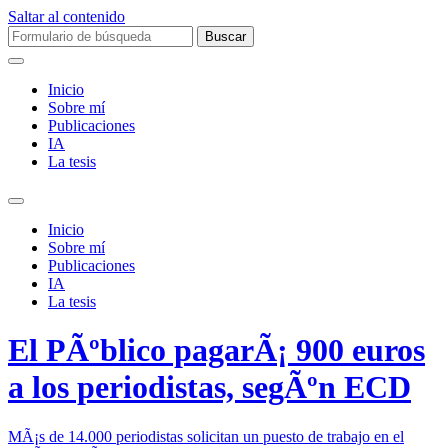
Saltar al contenido
Buscar:
Inicio
Sobre mí­
Publicaciones
IA
La tesis
Alternar
el
Inicio
campo
Sobre mí­
de
Publicaciones
búsqueda
IA
La tesis
El PÃºblico pagarÃ¡ 900 euros
a los periodistas, segÃºn ECD
MÃ¡s de 14.000 periodistas solicitan un puesto de trabajo en el