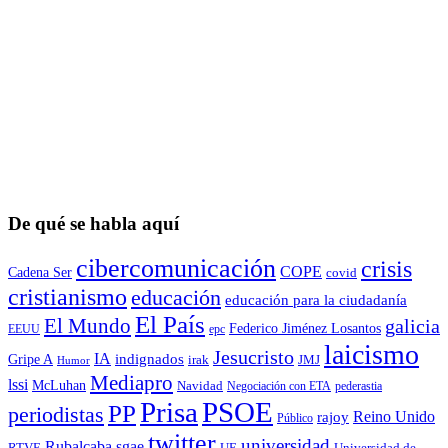
De qué se habla aquí
cibercomunicación
crisis
COPE
Cadena Ser
covid
cristianismo
educación
educación para la ciudadaní­a
El País
El Mundo
galicia
Federico Jiménez Losantos
EEUU
epc
laicismo
Jesucristo
IA
Gripe A
indignados
irak
JMJ
Humor
Mediapro
lssi
McLuhan
Navidad
Negociación con ETA
pederastia
Prisa
PSOE
PP
periodistas
Reino Unido
rajoy
Público
twitter
universidad
sgae
Rubalcaba
RTVE
UE
Universidad de