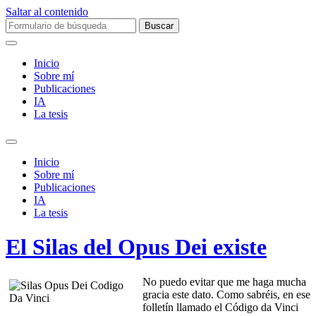
Saltar al contenido
Buscar:
Inicio
Sobre mí­
Publicaciones
IA
La tesis
Alternar
el
Inicio
campo
Sobre mí­
de
Publicaciones
búsqueda
IA
La tesis
El Silas del Opus Dei existe
No puedo evitar que me haga mucha
gracia este dato. Como sabréis, en ese
folletín llamado el Código da Vinci