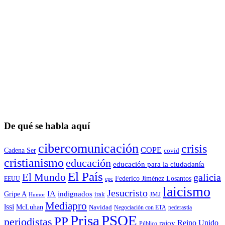
De qué se habla aquí
cibercomunicación
crisis
COPE
Cadena Ser
covid
cristianismo
educación
educación para la ciudadaní­a
El País
El Mundo
galicia
Federico Jiménez Losantos
EEUU
epc
laicismo
Jesucristo
IA
Gripe A
indignados
irak
JMJ
Humor
Mediapro
lssi
McLuhan
Navidad
Negociación con ETA
pederastia
Prisa
PSOE
PP
periodistas
Reino Unido
rajoy
Público