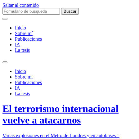
Saltar al contenido
Buscar:
Inicio
Sobre mí­
Publicaciones
IA
La tesis
Alternar
el
Inicio
campo
Sobre mí­
de
Publicaciones
búsqueda
IA
La tesis
El terrorismo internacional
vuelve a atacarnos
Varias explosiones en el Metro de Londres y en autobuses –