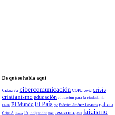
De qué se habla aquí
cibercomunicación
crisis
COPE
Cadena Ser
covid
cristianismo
educación
educación para la ciudadaní­a
El País
El Mundo
galicia
Federico Jiménez Losantos
EEUU
epc
laicismo
Jesucristo
IA
Gripe A
indignados
irak
JMJ
Humor