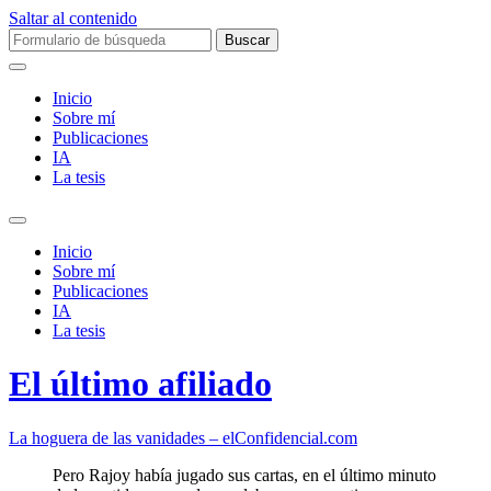
Saltar al contenido
Buscar:
Inicio
Sobre mí­
Publicaciones
IA
La tesis
Alternar
el
Inicio
campo
Sobre mí­
de
Publicaciones
búsqueda
IA
La tesis
El último afiliado
La hoguera de las vanidades – elConfidencial.com
Pero Rajoy había jugado sus cartas, en el último minuto