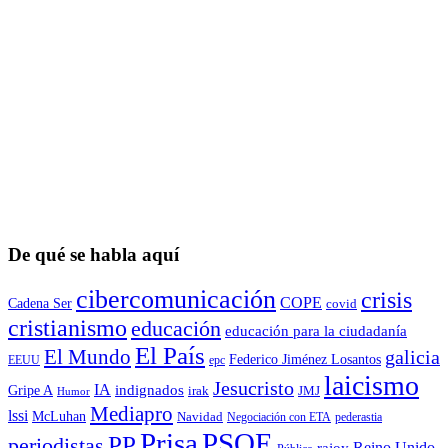
De qué se habla aquí
cibercomunicación
crisis
COPE
Cadena Ser
covid
cristianismo
educación
educación para la ciudadaní­a
El País
El Mundo
galicia
Federico Jiménez Losantos
EEUU
epc
laicismo
Jesucristo
IA
Gripe A
indignados
irak
JMJ
Humor
Mediapro
lssi
McLuhan
Navidad
Negociación con ETA
pederastia
Prisa
PSOE
PP
periodistas
Reino Unido
rajoy