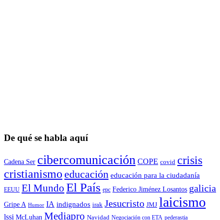
De qué se habla aquí
cibercomunicación
crisis
COPE
Cadena Ser
covid
cristianismo
educación
educación para la ciudadaní­a
El País
El Mundo
galicia
Federico Jiménez Losantos
EEUU
epc
laicismo
Jesucristo
IA
Gripe A
indignados
irak
JMJ
Humor
Mediapro
lssi
McLuhan
Navidad
Negociación con ETA
pederastia