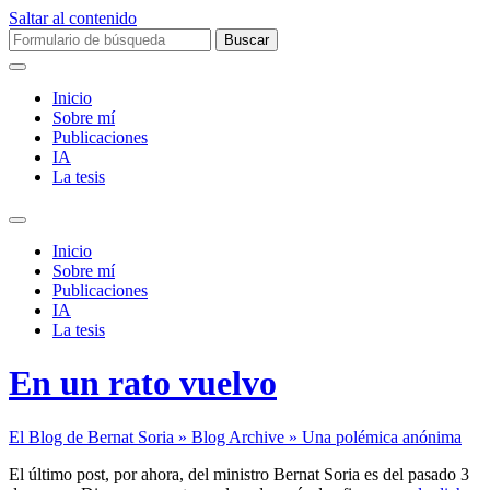
Saltar al contenido
Buscar:
Inicio
Sobre mí­
Publicaciones
IA
La tesis
Alternar
el
Inicio
campo
Sobre mí­
de
Publicaciones
búsqueda
IA
La tesis
En un rato vuelvo
El Blog de Bernat Soria » Blog Archive » Una polémica anónima
El último post, por ahora, del ministro Bernat Soria es del pasado 3