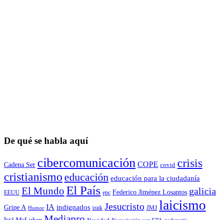
De qué se habla aquí
cibercomunicación
crisis
COPE
Cadena Ser
covid
cristianismo
educación
educación para la ciudadaní­a
El País
El Mundo
galicia
Federico Jiménez Losantos
EEUU
epc
laicismo
Jesucristo
IA
Gripe A
indignados
irak
JMJ
Humor
Mediapro
lssi
McLuhan