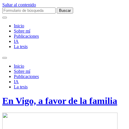
Saltar al contenido
Buscar:
Inicio
Sobre mí­
Publicaciones
IA
La tesis
Alternar
el
Inicio
campo
Sobre mí­
de
Publicaciones
búsqueda
IA
La tesis
En Vigo, a favor de la familia