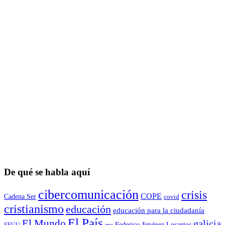
De qué se habla aquí
cibercomunicación
crisis
COPE
Cadena Ser
covid
cristianismo
educación
educación para la ciudadaní­a
El País
El Mundo
galicia
Federico Jiménez Losantos
EEUU
epc