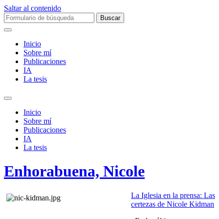
Saltar al contenido
Buscar:
Inicio
Sobre mí­
Publicaciones
IA
La tesis
Alternar
el
Inicio
campo
Sobre mí­
de
Publicaciones
búsqueda
IA
La tesis
Enhorabuena, Nicole
La Iglesia en la prensa: Las
certezas de Nicole Kidman