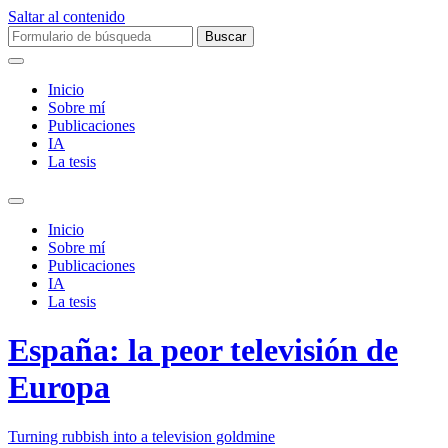
Saltar al contenido
Buscar:
Inicio
Sobre mí­
Publicaciones
IA
La tesis
Alternar
el
Inicio
campo
Sobre mí­
de
Publicaciones
búsqueda
IA
La tesis
España: la peor televisión de
Europa
Turning rubbish into a television goldmine