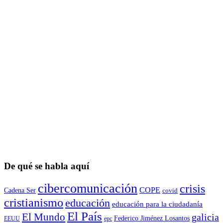
De qué se habla aquí
cibercomunicación
crisis
COPE
Cadena Ser
covid
cristianismo
educación
educación para la ciudadaní­a
El País
El Mundo
galicia
Federico Jiménez Losantos
EEUU
epc