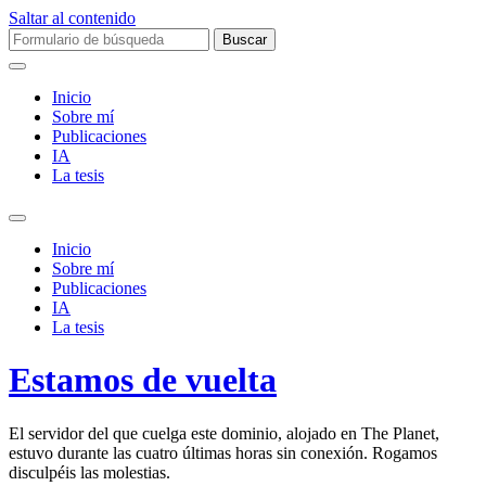
Saltar al contenido
Buscar:
Inicio
Sobre mí­
Publicaciones
IA
La tesis
Alternar
el
Inicio
campo
Sobre mí­
de
Publicaciones
búsqueda
IA
La tesis
Estamos de vuelta
El servidor del que cuelga este dominio, alojado en The Planet,
estuvo durante las cuatro últimas horas sin conexión. Rogamos
disculpéis las molestias.