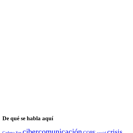
De qué se habla aquí
cibercomunicación
crisis
COPE
Cadena Ser
covid