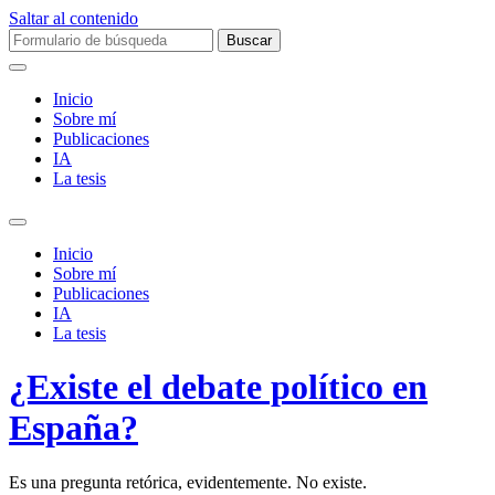
Saltar al contenido
Buscar:
Inicio
Sobre mí­
Publicaciones
IA
La tesis
Alternar
el
Inicio
campo
Sobre mí­
de
Publicaciones
búsqueda
IA
La tesis
¿Existe el debate político en
España?
Es una pregunta retórica, evidentemente. No existe.