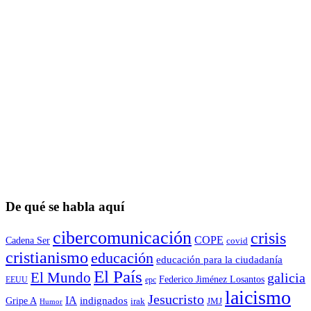
De qué se habla aquí
cibercomunicación
crisis
COPE
Cadena Ser
covid
cristianismo
educación
educación para la ciudadaní­a
El País
El Mundo
galicia
Federico Jiménez Losantos
EEUU
epc
laicismo
Jesucristo
IA
Gripe A
indignados
irak
JMJ
Humor