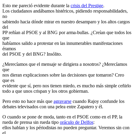
Esto me pareció evidente durante la
crisis del Prestige
.
Los ciudadanos andábamos histéricos, pidiendo responsabilidades,
no
sabiendo hacia dónde mirar en nuestro desamparo y los altos cargos
del
PP reñían al PSOE y al BNG por arma-bullas. ¿Creían que todos los
que
habíamos salido a protestar en las innumerables manifestaciones
éramos
del PSOE y del BNG? Insólito.
¿Merecíamos que el mensaje se dirigiera a nosotros? ¿Merecíamos
que
nos dieran explicaciones sobre las decisiones que tomaron? Creo
que es
evidente que sí, pero nos tienen miedo, es mucho más simple ceñirlo
todo a que unos crispan y los otros gobiernan.
Pero esto no hace más que
agravarse
cuando Rajoy confunde los
debates televisados con una pelea entre Zapatero y él.
O cuando se pone de moda, tanto en el PSOE como en el PP, la
rueda de prensa sin rueda tipo
oráculo de Delfos
:
ellos hablan y los périodistas no pueden preguntar. Veremos sin con
el