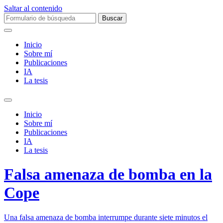
Saltar al contenido
Buscar:
Inicio
Sobre mí­
Publicaciones
IA
La tesis
Alternar
el
Inicio
campo
Sobre mí­
de
Publicaciones
búsqueda
IA
La tesis
Falsa amenaza de bomba en la
Cope
Una falsa amenaza de bomba interrumpe durante siete minutos el