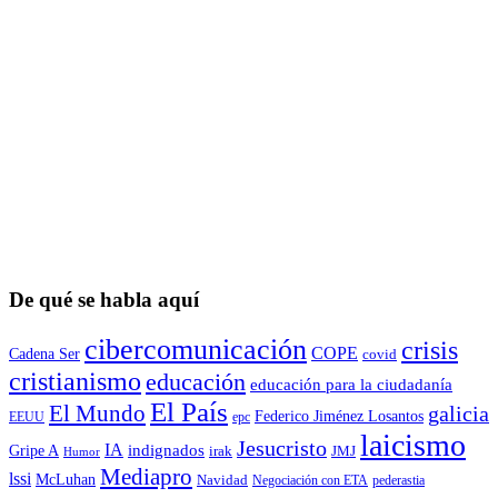
De qué se habla aquí
cibercomunicación
crisis
COPE
Cadena Ser
covid
cristianismo
educación
educación para la ciudadaní­a
El País
El Mundo
galicia
Federico Jiménez Losantos
EEUU
epc
laicismo
Jesucristo
IA
Gripe A
indignados
irak
JMJ
Humor
Mediapro
lssi
McLuhan
Navidad
Negociación con ETA
pederastia