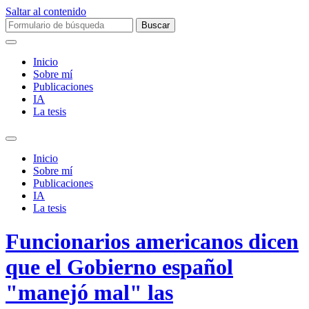
Saltar al contenido
Buscar:
Inicio
Sobre mí­
Publicaciones
IA
La tesis
Alternar
el
Inicio
campo
Sobre mí­
de
Publicaciones
búsqueda
IA
La tesis
Funcionarios americanos dicen
que el Gobierno español
"manejó mal" las