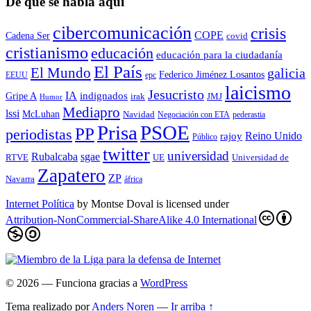
De qué se habla aquí
cibercomunicación
crisis
COPE
Cadena Ser
covid
cristianismo
educación
educación para la ciudadaní­a
El País
El Mundo
galicia
Federico Jiménez Losantos
EEUU
epc
laicismo
Jesucristo
IA
Gripe A
indignados
irak
JMJ
Humor
Mediapro
lssi
McLuhan
Navidad
Negociación con ETA
pederastia
Prisa
PSOE
PP
periodistas
Reino Unido
rajoy
Público
twitter
universidad
sgae
Rubalcaba
RTVE
UE
Universidad de
Zapatero
ZP
Navarra
áfrica
Internet Política
by
Montse Doval
is licensed under
Attribution-NonCommercial-ShareAlike 4.0 International
© 2026
— Funciona gracias a
WordPress
Tema realizado por
Anders Noren
—
Ir arriba ↑