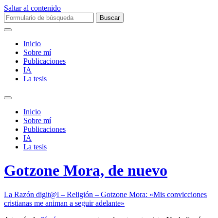
Saltar al contenido
Buscar:
Inicio
Sobre mí­
Publicaciones
IA
La tesis
Alternar
el
Inicio
campo
Sobre mí­
de
Publicaciones
búsqueda
IA
La tesis
Gotzone Mora, de nuevo
La Razón digit@l – Religión – Gotzone Mora: «Mis convicciones
cristianas me animan a seguir adelante»