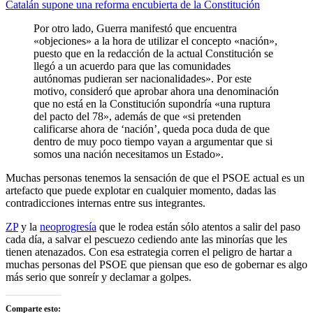
Catalán supone una reforma encubierta de la Constitución
Por otro lado, Guerra manifestó que encuentra
«objeciones» a la hora de utilizar el concepto «nación»,
puesto que en la redacción de la actual Constitución se
llegó a un acuerdo para que las comunidades
autónomas pudieran ser nacionalidades». Por este
motivo, consideró que aprobar ahora una denominación
que no está en la Constitución supondría «una ruptura
del pacto del 78», además de que «si pretenden
calificarse ahora de ‘nación’, queda poca duda de que
dentro de muy poco tiempo vayan a argumentar que si
somos una nación necesitamos un Estado».
Muchas personas tenemos la sensación de que el PSOE actual es un
artefacto que puede explotar en cualquier momento, dadas las
contradicciones internas entre sus integrantes.
ZP
y la
neoprogresía
que le rodea están sólo atentos a salir del paso
cada día, a salvar el pescuezo cediendo ante las minorías que les
tienen atenazados. Con esa estrategia corren el peligro de hartar a
muchas personas del PSOE que piensan que eso de gobernar es algo
más serio que sonreír y declamar a golpes.
Comparte esto: