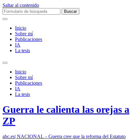
Saltar al contenido
Buscar:
Inicio
Sobre mí­
Publicaciones
IA
La tesis
Alternar
el
Inicio
campo
Sobre mí­
de
Publicaciones
búsqueda
IA
La tesis
Guerra le calienta las orejas a
ZP
abc.es| NACIONAL – Guerra cree que la reforma del Estatuto