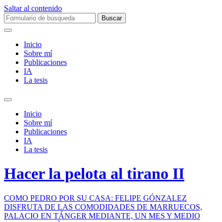
Saltar al contenido
Buscar:
Inicio
Sobre mí­
Publicaciones
IA
La tesis
Alternar
el
Inicio
campo
Sobre mí­
de
Publicaciones
búsqueda
IA
La tesis
Hacer la pelota al tirano II
COMO PEDRO POR SU CASA: FELIPE GÓNZALEZ
DISFRUTA DE LAS COMODIDADES DE MARRUECOS,
PALACIO EN TÁNGER MEDIANTE, UN MES Y MEDIO