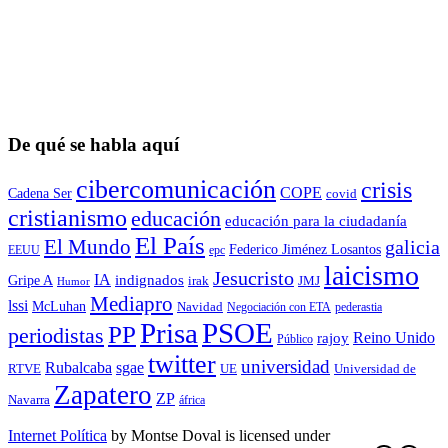
De qué se habla aquí
cibercomunicación
crisis
COPE
Cadena Ser
covid
cristianismo
educación
educación para la ciudadaní­a
El País
El Mundo
galicia
Federico Jiménez Losantos
EEUU
epc
laicismo
Jesucristo
IA
Gripe A
indignados
irak
JMJ
Humor
Mediapro
lssi
McLuhan
Navidad
Negociación con ETA
pederastia
Prisa
PSOE
PP
periodistas
Reino Unido
rajoy
Público
twitter
universidad
sgae
Rubalcaba
RTVE
UE
Universidad de
Zapatero
ZP
Navarra
áfrica
Internet Política
by
Montse Doval
is licensed under