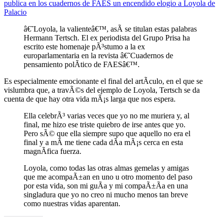
publica en los cuadernos de FAES un encendido elogio a Loyola de
Palacio
â€˜Loyola, la valienteâ€™, asÃ­ se titulan estas palabras
Hermann Tertsch. El ex periodista del Grupo Prisa ha
escrito este homenaje pÃ³stumo a la ex
europarlamentaria en la revista â€˜Cuadernos de
pensamiento polÃ­tico de FAESâ€™.
Es especialmente emocionante el final del artÃ­culo, en el que se
vislumbra que, a travÃ©s del ejemplo de Loyola, Tertsch se da
cuenta de que hay otra vida mÃ¡s larga que nos espera.
Ella celebrÃ³ varias veces que yo no me muriera y, al
final, me hizo ese triste quiebro de irse antes que yo.
Pero sÃ© que ella siempre supo que aquello no era el
final y a mÃ­ me tiene cada dÃ­a mÃ¡s cerca en esta
magnÃ­fica fuerza.
Loyola, como todas las otras almas gemelas y amigas
que me acompaÃ±an en uno u otro momento del paso
por esta vida, son mi guÃ­a y mi compaÃ±Ã­a en una
singladura que yo no creo ni mucho menos tan breve
como nuestras vidas aparentan.