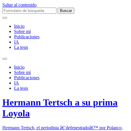
Saltar al contenido
Buscar:
Inicio
Sobre mí­
Publicaciones
IA
La tesis
Alternar
el
Inicio
campo
Sobre mí­
de
Publicaciones
búsqueda
IA
La tesis
Hermann Tertsch a su prima
Loyola
Hermann Tertsch, el periodista â€˜defenestradoâ€™ por Polanco,