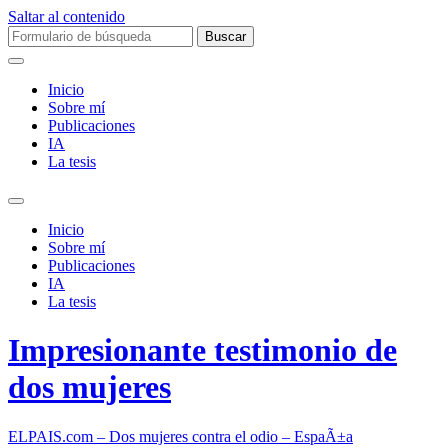
Saltar al contenido
Buscar:
Inicio
Sobre mí­
Publicaciones
IA
La tesis
Alternar
el
Inicio
campo
Sobre mí­
de
Publicaciones
búsqueda
IA
La tesis
Impresionante testimonio de
dos mujeres
ELPAIS.com – Dos mujeres contra el odio – EspaÃ±a