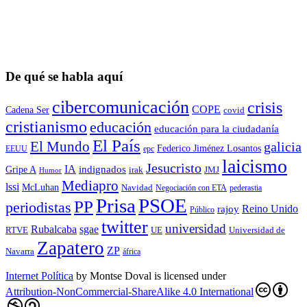
De qué se habla aquí
cibercomunicación
crisis
COPE
Cadena Ser
covid
cristianismo
educación
educación para la ciudadaní­a
El País
El Mundo
galicia
Federico Jiménez Losantos
EEUU
epc
laicismo
Jesucristo
IA
Gripe A
indignados
irak
JMJ
Humor
Mediapro
lssi
McLuhan
Navidad
Negociación con ETA
pederastia
Prisa
PSOE
PP
periodistas
Reino Unido
rajoy
Público
twitter
universidad
sgae
Rubalcaba
RTVE
UE
Universidad de
Zapatero
ZP
Navarra
áfrica
Internet Política
by
Montse Doval
is licensed under
Attribution-NonCommercial-ShareAlike 4.0 International