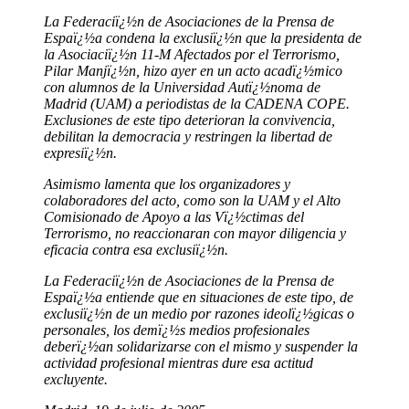
La Federaciï¿½n de Asociaciones de la Prensa de
Espaï¿½a condena la exclusiï¿½n que la presidenta de
la Asociaciï¿½n 11-M Afectados por el Terrorismo,
Pilar Manjï¿½n, hizo ayer en un acto acadï¿½mico
con alumnos de la Universidad Autï¿½noma de
Madrid (UAM) a periodistas de la CADENA COPE.
Exclusiones de este tipo deterioran la convivencia,
debilitan la democracia y restringen la libertad de
expresiï¿½n.
Asimismo lamenta que los organizadores y
colaboradores del acto, como son la UAM y el Alto
Comisionado de Apoyo a las Vï¿½ctimas del
Terrorismo, no reaccionaran con mayor diligencia y
eficacia contra esa exclusiï¿½n.
La Federaciï¿½n de Asociaciones de la Prensa de
Espaï¿½a entiende que en situaciones de este tipo, de
exclusiï¿½n de un medio por razones ideolï¿½gicas o
personales, los demï¿½s medios profesionales
deberï¿½an solidarizarse con el mismo y suspender la
actividad profesional mientras dure esa actitud
excluyente.