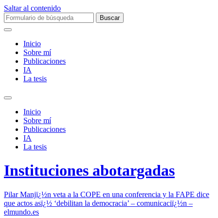
Saltar al contenido
Buscar:
Inicio
Sobre mí­
Publicaciones
IA
La tesis
Alternar
el
Inicio
campo
Sobre mí­
de
Publicaciones
búsqueda
IA
La tesis
Instituciones abotargadas
Pilar Manjï¿½n veta a la COPE en una conferencia y la FAPE dice
que actos asï¿½ ‘debilitan la democracia’ – comunicaciï¿½n –
elmundo.es