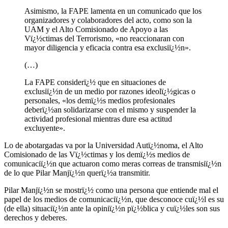
Asimismo, la FAPE lamenta en un comunicado que los
organizadores y colaboradores del acto, como son la
UAM y el Alto Comisionado de Apoyo a las
Vï¿½ctimas del Terrorismo, «no reaccionaran con
mayor diligencia y eficacia contra esa exclusiï¿½n».
(…)
La FAPE considerï¿½ que en situaciones de
exclusiï¿½n de un medio por razones ideolï¿½gicas o
personales, «los demï¿½s medios profesionales
deberï¿½an solidarizarse con el mismo y suspender la
actividad profesional mientras dure esa actitud
excluyente».
Lo de abotargadas va por la Universidad Autï¿½noma, el Alto
Comisionado de las Vï¿½ctimas y los demï¿½s medios de
comunicaciï¿½n que actuaron como meras correas de transmisiï¿½n
de lo que Pilar Manjï¿½n querï¿½a transmitir.
Pilar Manjï¿½n se mostrï¿½ como una persona que entiende mal el
papel de los medios de comunicaciï¿½n, que desconoce cuï¿½l es su
(de ella) situaciï¿½n ante la opiniï¿½n pï¿½blica y cuï¿½les son sus
derechos y deberes.