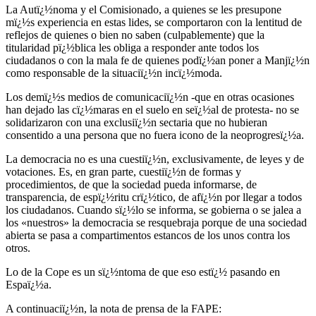
La Autï¿½noma y el Comisionado, a quienes se les presupone
mï¿½s experiencia en estas lides, se comportaron con la lentitud de
reflejos de quienes o bien no saben (culpablemente) que la
titularidad pï¿½blica les obliga a responder ante todos los
ciudadanos o con la mala fe de quienes podï¿½an poner a Manjï¿½n
como responsable de la situaciï¿½n incï¿½moda.
Los demï¿½s medios de comunicaciï¿½n -que en otras ocasiones
han dejado las cï¿½maras en el suelo en seï¿½al de protesta- no se
solidarizaron con una exclusiï¿½n sectaria que no hubieran
consentido a una persona que no fuera icono de la neoprogresï¿½a.
La democracia no es una cuestiï¿½n, exclusivamente, de leyes y de
votaciones. Es, en gran parte, cuestiï¿½n de formas y
procedimientos, de que la sociedad pueda informarse, de
transparencia, de espï¿½ritu crï¿½tico, de afï¿½n por llegar a todos
los ciudadanos. Cuando sï¿½lo se informa, se gobierna o se jalea a
los «nuestros» la democracia se resquebraja porque de una sociedad
abierta se pasa a compartimentos estancos de los unos contra los
otros.
Lo de la Cope es un sï¿½ntoma de que eso estï¿½ pasando en
Espaï¿½a.
A continuaciï¿½n, la nota de prensa de la FAPE: