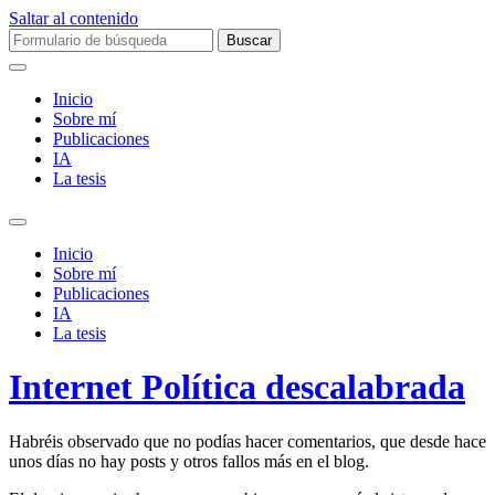
Saltar al contenido
Buscar:
Inicio
Sobre mí­
Publicaciones
IA
La tesis
Alternar
el
Inicio
campo
Sobre mí­
de
Publicaciones
búsqueda
IA
La tesis
Internet Política descalabrada
Habréis observado que no podías hacer comentarios, que desde hace
unos días no hay posts y otros fallos más en el blog.