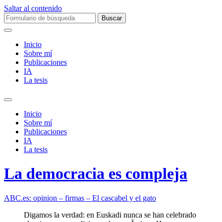
Saltar al contenido
Buscar:
Inicio
Sobre mí­
Publicaciones
IA
La tesis
Alternar
el
Inicio
campo
Sobre mí­
de
Publicaciones
búsqueda
IA
La tesis
La democracia es compleja
ABC.es: opinion – firmas – El cascabel y el gato
Digamos la verdad: en Euskadi nunca se han celebrado