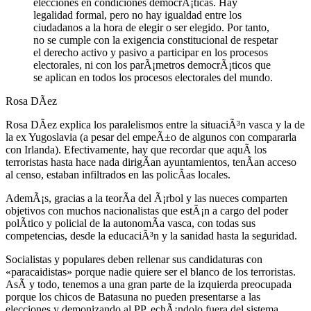
elecciones en condiciones democrÃ¡ticas. Hay
legalidad formal, pero no hay igualdad entre los
ciudadanos a la hora de elegir o ser elegido. Por tanto,
no se cumple con la exigencia constitucional de respetar
el derecho activo y pasivo a participar en los procesos
electorales, ni con los parÃ¡metros democrÃ¡ticos que
se aplican en todos los procesos electorales del mundo.
Rosa DÃ­ez
Rosa DÃ­ez explica los paralelismos entre la situaciÃ³n vasca y la de
la ex Yugoslavia (a pesar del empeÃ±o de algunos con compararla
con Irlanda). Efectivamente, hay que recordar que aquÃ­ los
terroristas hasta hace nada dirigÃ­an ayuntamientos, tenÃ­an acceso
al censo, estaban infiltrados en las policÃ­as locales.
AdemÃ¡s, gracias a la teorÃ­a del Ã¡rbol y las nueces comparten
objetivos con muchos nacionalistas que estÃ¡n a cargo del poder
polÃ­tico y policial de la autonomÃ­a vasca, con todas sus
competencias, desde la educaciÃ³n y la sanidad hasta la seguridad.
Socialistas y populares deben rellenar sus candidaturas con
«paracaidistas» porque nadie quiere ser el blanco de los terroristas.
AsÃ­ y todo, tenemos a una gran parte de la izquierda preocupada
porque los chicos de Batasuna no pueden presentarse a las
elecciones y demonizando al PP, echÃ¡ndolo fuera del sistema.