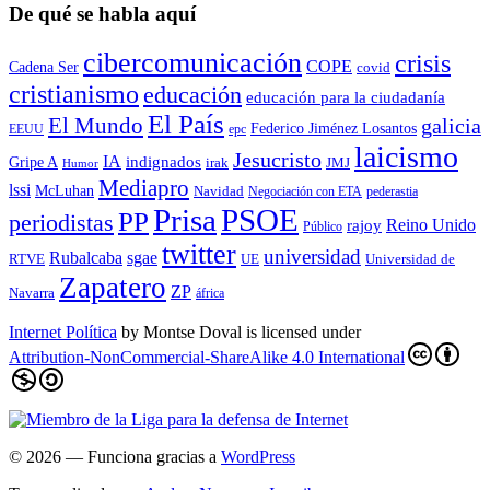
De qué se habla aquí
cibercomunicación
crisis
COPE
Cadena Ser
covid
cristianismo
educación
educación para la ciudadaní­a
El País
El Mundo
galicia
Federico Jiménez Losantos
EEUU
epc
laicismo
Jesucristo
IA
Gripe A
indignados
irak
JMJ
Humor
Mediapro
lssi
McLuhan
Navidad
Negociación con ETA
pederastia
Prisa
PSOE
PP
periodistas
Reino Unido
rajoy
Público
twitter
universidad
sgae
Rubalcaba
RTVE
UE
Universidad de
Zapatero
ZP
Navarra
áfrica
Internet Política
by
Montse Doval
is licensed under
Attribution-NonCommercial-ShareAlike 4.0 International
© 2026
— Funciona gracias a
WordPress