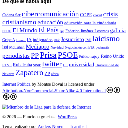
De qué se habla aquí
cibercomunicación
crisis
COPE
Cadena Ser
covid
cristianismo
educación
educación para la ciudadaní­a
El País
El Mundo
galicia
Federico Jiménez Losantos
EEUU
epc
laicismo
Jesucristo
IA
Gripe A
indignados
irak
JMJ
Humor
Mediapro
lssi
McLuhan
Navidad
Negociación con ETA
pederastia
Prisa
PSOE
PP
periodistas
Reino Unido
rajoy
Público
twitter
universidad
sgae
Rubalcaba
RTVE
UE
Universidad de
Zapatero
ZP
Navarra
áfrica
Internet Política
by
Montse Doval
is licensed under
Attribution-NonCommercial-ShareAlike 4.0 International
© 2026
— Funciona gracias a
WordPress
Tema realizado por
Anders Noren
—
Ir arriba ↑