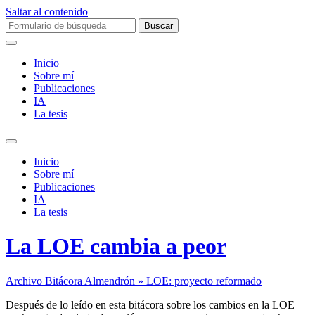
Saltar al contenido
Buscar:
Inicio
Sobre mí­
Publicaciones
IA
La tesis
Alternar
el
Inicio
campo
Sobre mí­
de
Publicaciones
búsqueda
IA
La tesis
La LOE cambia a peor
Archivo Bitácora Almendrón » LOE: proyecto reformado
Después de lo leído en esta bitácora sobre los cambios en la LOE